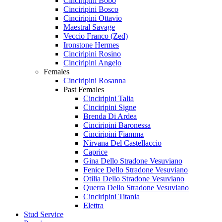
Cinciripini Bobo
Cinciripini Bosco
Cinciripini Ottavio
Maestral Savage
Veccio Franco (Zed)
Ironstone Hermes
Cinciripini Rosino
Cinciripini Angelo
Females
Cinciripini Rosanna
Past Females
Cinciripini Talia
Cinciripini Signe
Brenda Di Ardea
Cinciripini Baronessa
Cinciripini Fiamma
Nirvana Del Castellaccio
Caprice
Gina Dello Stradone Vesuviano
Fenice Dello Stradone Vesuviano
Otilia Dello Stradone Vesuviano
Querra Dello Stradone Vesuviano
Cinciripini Titania
Elettra
Stud Service