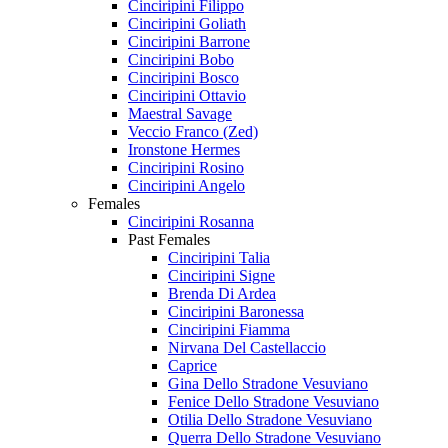
Cinciripini Filippo
Cinciripini Goliath
Cinciripini Barrone
Cinciripini Bobo
Cinciripini Bosco
Cinciripini Ottavio
Maestral Savage
Veccio Franco (Zed)
Ironstone Hermes
Cinciripini Rosino
Cinciripini Angelo
Females
Cinciripini Rosanna
Past Females
Cinciripini Talia
Cinciripini Signe
Brenda Di Ardea
Cinciripini Baronessa
Cinciripini Fiamma
Nirvana Del Castellaccio
Caprice
Gina Dello Stradone Vesuviano
Fenice Dello Stradone Vesuviano
Otilia Dello Stradone Vesuviano
Querra Dello Stradone Vesuviano