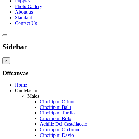
Puppies
Photo Gallery
About us
Standard
Contact Us
Sidebar
×
Offcanvas
Home
Our Mastini
Males
Cinciripini Orione
Cinciripini Balu
Cinciripini Turillo
Cinciripini Rolo
Achille Del Castellaccio
Cinciripini Ombrone
Cinciripini Davio