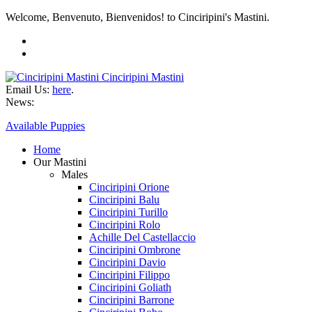
Welcome, Benvenuto, Bienvenidos! to Cinciripini's Mastini.
Cinciripini Mastini
Email Us:
here
.
News:
Available Puppies
Home
Our Mastini
Males
Cinciripini Orione
Cinciripini Balu
Cinciripini Turillo
Cinciripini Rolo
Achille Del Castellaccio
Cinciripini Ombrone
Cinciripini Davio
Cinciripini Filippo
Cinciripini Goliath
Cinciripini Barrone